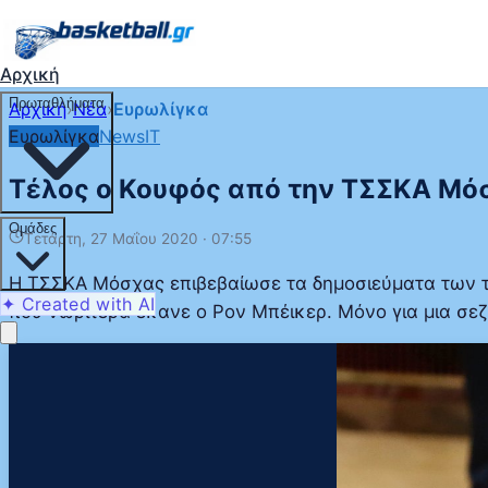
Αρχική
Πρωταθλήματα
Αρχική
›
Νέα
›
Ευρωλίγκα
Ευρωλίγκα
NewsIT
Τέλος ο Κουφός από την ΤΣΣΚΑ Μό
Ομάδες
Τετάρτη, 27 Μαΐου 2020 · 07:55
Η ΤΣΣΚΑ Μόσχας επιβεβαίωσε τα δημοσιεύματα των τ
✦ Created with AI
που νωρίτερα έκανε ο Ρον Μπέικερ. Μόνο για μια σ