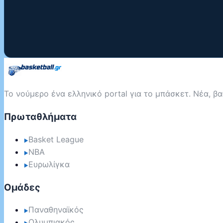
Το νούμερο ένα ελληνικό portal για το μπάσκετ. Νέα, β
Πρωταθλήματα
Basket League
▶
NBA
▶
Ευρωλίγκα
▶
Ομάδες
Παναθηναϊκός
▶
Ολυμπιακός