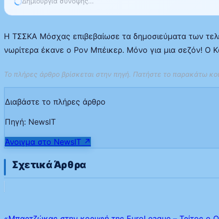
Δημιουργία σύνοψης...
Η ΤΣΣΚΑ Μόσχας επιβεβαίωσε τα δημοσιεύματα των τελε
νωρίτερα έκανε ο Ρον Μπέικερ. Μόνο για μια σεζόν! Ο
Το πλήρες άρθρο βρίσκεται στην πηγή. Πατήστε το παρακάτω κου
Διαβάστε το πλήρες άρθρο
Πηγή:
NewsIT
Άνοιγμα στο
NewsIT
↗
Σχετικά Άρθρα
«Μπαρτζώκας στην κορυφή της EuroLeague – Τρίτος ο 