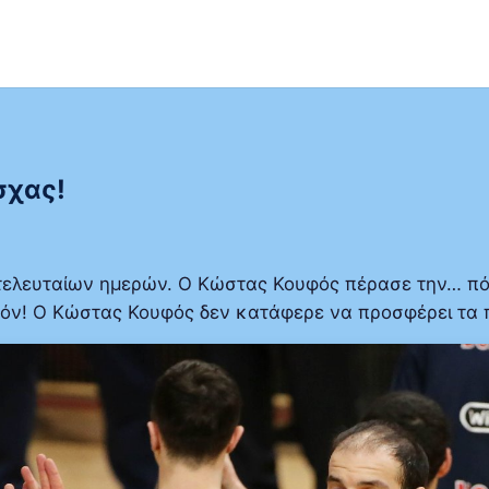
σχας!
ελευταίων ημερών. Ο Κώστας Κουφός πέρασε την… πόρτ
εζόν! Ο Κώστας Κουφός δεν κατάφερε να προσφέρει τ