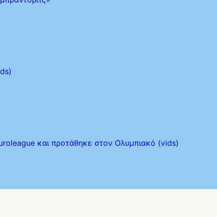
ds)
uroleague και προτάθηκε στον Ολυμπιακό (vids)