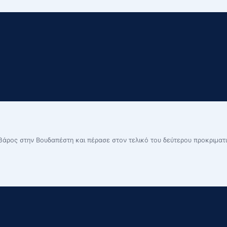
βάρος στην Βουδαπέστη και πέρασε στον τελικό του δεύτερου προκριμα