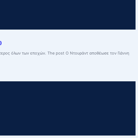
)
λύτερος όλων των εποχών. The post Ο Ντουράντ αποθέωσε τον Γιάννη