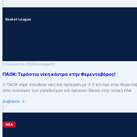
Basket League
5 Αυγούστου 2026
·
Novasports
ΠΑΟΚ: Τεράστια νίκη κόντρα στην Φερεντσβάρος!
Ο ΠΑΟΚ πήρε σπουδαία νίκη και πρόκριση με 3-2 κόντρα στην Φερεντσ
ήταν ανώτερες των γηπεδούχων και έφτασαν δίκαια στην τελική επικ
Διαβάστε
→
NBA