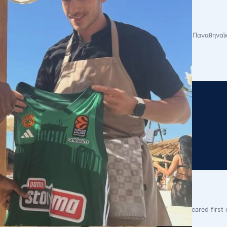
ρανσίσκο, Λεσόρ & Γιαμπουσέλε
ζονται για τους παίκτες αυτή την περίοδο και τρεις άσοι του Παναθηναϊκ
ost Το Περιστέρι Betsson ανακοίνωσε τον Τζέιλεν Φιντς appeared first o