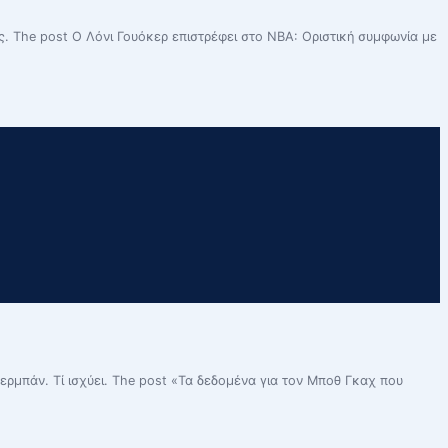
τς. The post Ο Λόνι Γουόκερ επιστρέφει στο NBA: Οριστική συμφωνία με
ρμπάν. Τί ισχύει. The post «Τα δεδομένα για τον Μποθ Γκαχ που