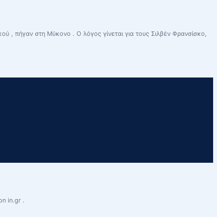
ού , πήγαν στη Μύκονο . Ο λόγος γίνεται για τους Σιλβέν Φρανσίσκο,
n in.gr .