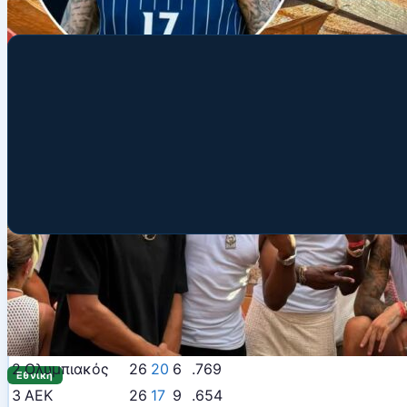
Διαβάστε
→
🏆 Basket League
Αγ. Νίκες Ήττες %
1
Παναθηναϊκός
26
22
4
.846
2
Ολυμπιακός
26
20
6
.769
Εθνική
3
ΑΕΚ
26
17
9
.654