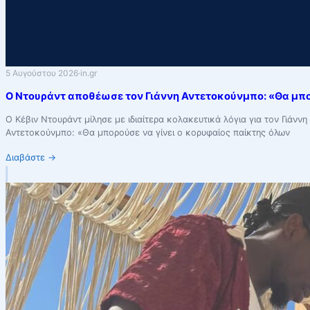
5 Αυγούστου 2026
·
in.gr
Ο Ντουράντ αποθέωσε τον Γιάννη Αντετοκούνμπο: «Θα μπορ
Ο Κέβιν Ντουράντ μίλησε με ιδιαίτερα κολακευτικά λόγια για τον Γιά
Αντετοκούνμπο: «Θα μπορούσε να γίνει ο κορυφαίος παίκτης όλων
Διαβάστε
→