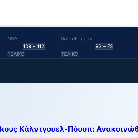
BA
Basket League
Ba
akers
108
–
112
Celtics
Παναθηναϊκός
82
–
78
Ολυμπιακός
ΑΕ
ΕΛΙΚΟ
ΤΕΛΙΚΟ
ΤΕ
ιους Κάλντγουελ-Πόουπ: Ανακοινώθη