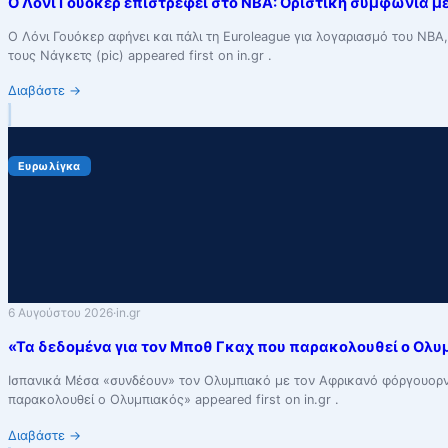
Ο Λόνι Γουόκερ επιστρέφει στο NBA: Οριστική συμφωνία με 
Ο Λόνι Γουόκερ αφήνει και πάλι τη Euroleague για λογαριασμό του NBA
τους Νάγκετς (pic) appeared first on in.gr .
Διαβάστε
→
Ευρωλίγκα
6 Αυγούστου 2026
·
in.gr
«Τα δεδομένα για τον Μποθ Γκαχ που παρακολουθεί ο Ολυ
Ισπανικά Μέσα «συνδέουν» τον Ολυμπιακό με τον Αφρικανό φόργουορντ
παρακολουθεί ο Ολυμπιακός» appeared first on in.gr .
Διαβάστε
→