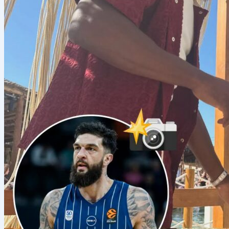
5 Αυγούστου 2026
·
Eurohoops
ΟΛΗ… η Εθνική Γαλλίας στη Μύκονο με τους "πράσινους" Φ
Του Κώστα Παρασκευόπουλου / info@ eurohoops. net Οι διακοπές συνεχί
Ματίας Λεσόρ και Γκερσόν Γιαμπουσέλε , που εθεάθησαν στο
Διαβάστε
→
Basket League
5 Αυγούστου 2026
·
in.gr
Το Περιστέρι Betsson ανακοίνωσε τον Τζέιλεν Φιντς
Το Περιστέρι Betsson ανακοίνωσε την προσθήκη του Τζέιλεν Φιντς. The p