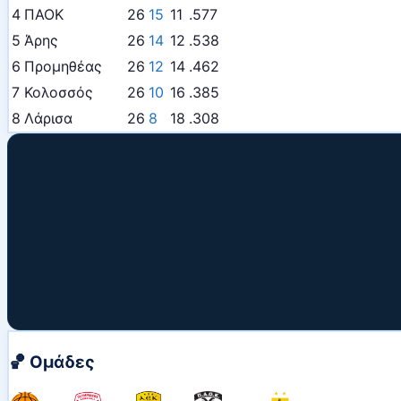
4
ΠΑΟΚ
26
15
11
.577
5
Άρης
26
14
12
.538
6
Προμηθέας
26
12
14
.462
7
Κολοσσός
26
10
16
.385
8
Λάρισα
26
8
18
.308
🏀 Ομάδες