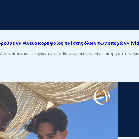
ούσε να γίνει ο κορυφαίος παίκτης όλων των εποχών» (vid
ννη Αντετοκούνμπο, εξηγώντας πως θα μπορούσε να γίνει ακόμη και ο κα