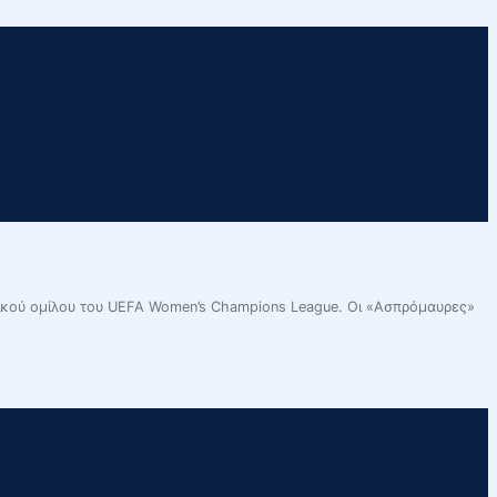
τικού ομίλου του UEFA Women’s Champions League. Οι «Ασπρόμαυρες»