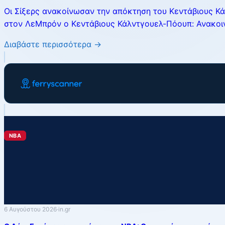
Οι Σίξερς ανακοίνωσαν την απόκτηση του Κεντάβιους Κά
στον ΛεΜπρόν ο Κεντάβιους Κάλντγουελ-Πόουπ: Ανακοινώθ
Διαβάστε περισσότερα →
NBA
6 Αυγούστου 2026
·
in.gr