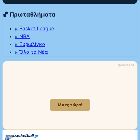
🏀 Πρωταθλήματα
Basket League
▶
NBA
▶
Ευρωλίγκα
▶
Όλα τα Νέα
▶
sponsored
Μπες τώρα!