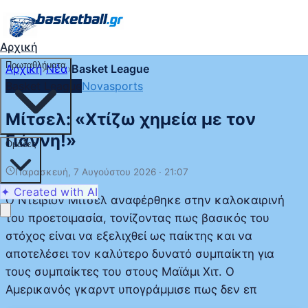
Αρχική
Πρωταθλήματα
Αρχική
›
Νέα
›
Basket League
Basket League
Novasports
Μίτσελ: «Χτίζω χημεία με τον
Γιάννη!»
Ομάδες
Παρασκευή, 7 Αυγούστου 2026 · 21:07
✦ Created with AI
Ο Ντέιβιον Μίτσελ αναφέρθηκε στην καλοκαιρινή
του προετοιμασία, τονίζοντας πως βασικός του
στόχος είναι να εξελιχθεί ως παίκτης και να
αποτελέσει τον καλύτερο δυνατό συμπαίκτη για
τους συμπαίκτες του στους Μαϊάμι Χιτ. Ο
Αμερικανός γκαρντ υπογράμμισε πως δεν επ