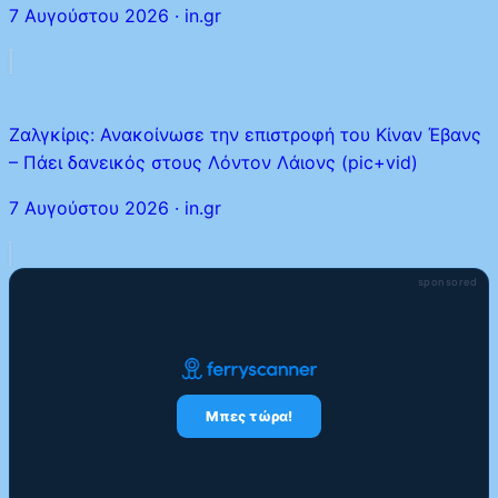
7 Αυγούστου 2026
·
in.gr
Ζαλγκίρις: Ανακοίνωσε την επιστροφή του Κίναν Έβανς
– Πάει δανεικός στους Λόντον Λάιονς (pic+vid)
7 Αυγούστου 2026
·
in.gr
sponsored
Μπες τώρα!