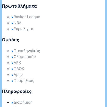
Πρωταθλήματα
Basket League
▶
NBA
▶
Ευρωλίγκα
▶
Ομάδες
Παναθηναϊκός
▶
Ολυμπιακός
▶
ΑΕΚ
▶
ΠΑΟΚ
▶
Άρης
▶
Προμηθέας
▶
Πληροφορίες
Διαφήμιση
▶