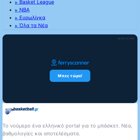
Basket League
▶
NBA
▶
Ευρωλίγκα
▶
Όλα τα Νέα
▶
sponsored
Μπες τώρα!
Το νούμερο ένα ελληνικό portal για το μπάσκετ. Νέα,
βαθμολογίες και αποτελέσματα.