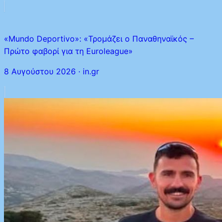
«Mundo Deportivo»: «Τρομάζει ο Παναθηναϊκός –
Πρώτο φαβορί για τη Euroleague»
8 Αυγούστου 2026
·
in.gr