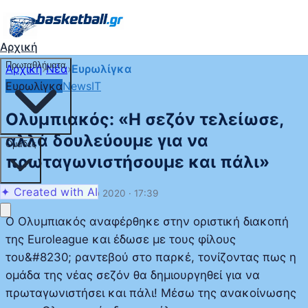
Αρχική
Πρωταθλήματα
Αρχική
›
Νέα
›
Ευρωλίγκα
Ευρωλίγκα
NewsIT
Ολυμπιακός: «Η σεζόν τελείωσε,
αλλά δουλεύουμε για να
Ομάδες
πρωταγωνιστήσουμε και πάλι»
✦ Created with AI
Δευτέρα, 25 Μαΐου 2020 · 17:39
Ο Ολυμπιακός αναφέρθηκε στην οριστική διακοπή
της Euroleague και έδωσε με τους φίλους
του&#8230; ραντεβού στο παρκέ, τονίζοντας πως η
ομάδα της νέας σεζόν θα δημιουργηθεί για να
πρωταγωνιστήσει και πάλι! Μέσω της ανακοίνωσης