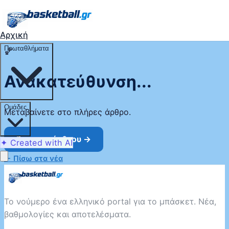
Αρχική
Πρωταθλήματα
🏀
Ανακατεύθυνση...
Ομάδες
Μεταβαίνετε στο πλήρες άρθρο.
Άνοιγμα άρθρου →
✦ Created with AI
← Πίσω στα νέα
Το νούμερο ένα ελληνικό portal για το μπάσκετ. Νέα,
βαθμολογίες και αποτελέσματα.