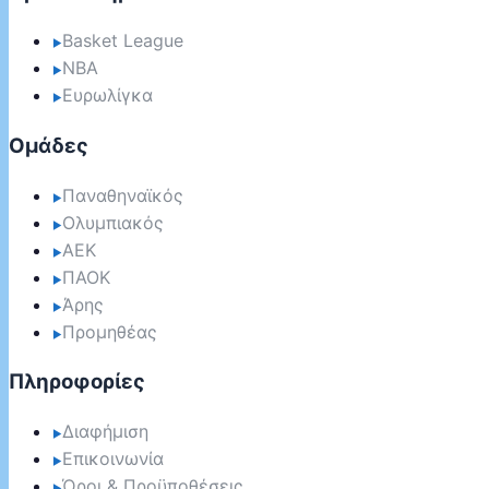
Basket League
▶
NBA
▶
Ευρωλίγκα
▶
Ομάδες
Παναθηναϊκός
▶
Ολυμπιακός
▶
ΑΕΚ
▶
ΠΑΟΚ
▶
Άρης
▶
Προμηθέας
▶
Πληροφορίες
Διαφήμιση
▶
Επικοινωνία
▶
Όροι & Προϋποθέσεις
▶